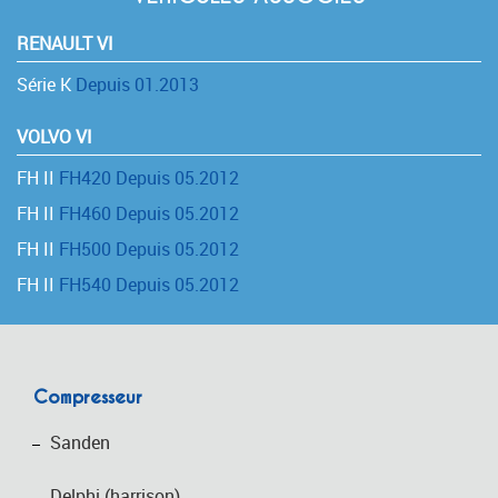
RENAULT VI
Série K
Depuis 01.2013
VOLVO VI
FH II
FH420 Depuis 05.2012
FH II
FH460 Depuis 05.2012
FH II
FH500 Depuis 05.2012
FH II
FH540 Depuis 05.2012
Compresseur
Sanden
Delphi (harrison)