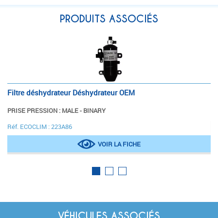
PRODUITS ASSOCIÉS
Filtre déshydrateur Déshydrateur OEM
Fi
VOIR
PRISE PRESSION : MALE - BINARY
Ré
LA FICHE
Réf. ECOCLIM : 223A86
VOIR LA FICHE
VÉHICULES ASSOCIÉS