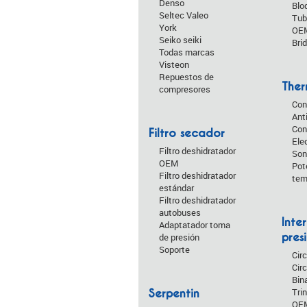
Denso
Blo
Seltec Valeo
Tub
York
OE
Seiko seiki
Bri
Todas marcas
Visteon
Repuestos de
Ther
compresores
Con
Ant
Con
Filtro secador
Ele
Filtro deshidratador
Son
OEM
Pot
Filtro deshidratador
tem
estándar
Filtro deshidratador
autobuses
Inte
Adaptatador toma
pres
de presión
Soporte
Cir
Circ
Bin
Trin
Serpentin
OE