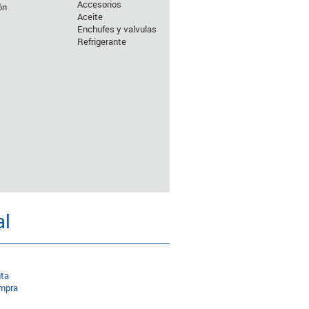
Accesorios
ón
Aceite
Enchufes y valvulas
Refrigerante
al
nta
ompra