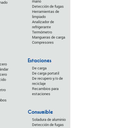
mano
onado
Detección de fugas
Herramientas de
limpiado
Analizador de
refrigerante
Termómetro
Mangueras de carga
Compresores
Estaciones
acero
De carga
ándar
De carga portatil
acero
De recupero y/o de
cido
reciclaje
Recambios para
etro
estaciones
ubos
Consumible
Soladura de aluminio
Detección de fugas