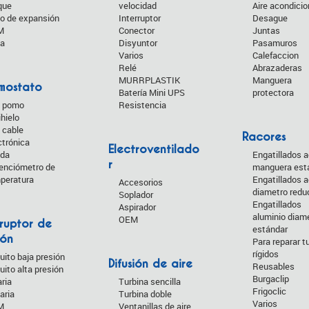
que
velocidad
Aire acondici
o de expansión
Interruptor
Desague
M
Conector
Juntas
da
Disyuntor
Pasamuros
Varios
Calefaccion
Relé
Abrazaderas
MURRPLASTIK
Manguera
mostato
Batería Mini UPS
protectora
 pomo
Resistencia
ihielo
 cable
Racores
ctrónica
Electroventilado
da
Engatillados 
r
enciómetro de
manguera est
peratura
Engatillados 
Accesorios
diametro redu
Soplador
Engatillados
Aspirador
aluminio diam
OEM
rruptor de
estándar
ión
Para reparar t
rígidos
cuito baja presión
Difusión de aire
Reusables
uito alta presión
Burgaclip
aria
Turbina sencilla
Frigoclic
aria
Turbina doble
Varios
M
Ventanillas de aire